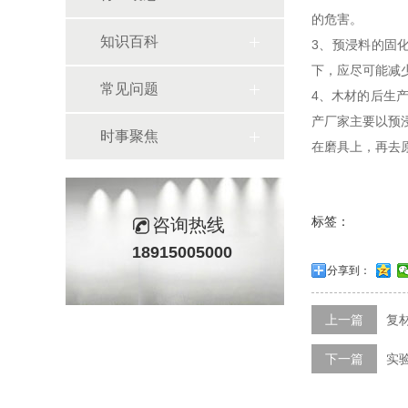
的危害。
知识百科
3、预浸料的固
下，应尽可能减
常见问题
4、木材的后生
产厂家主要以预
时事聚焦
在磨具上，再去
标签：
咨询热线
18915005000
分享到：
上一篇
复
下一篇
实