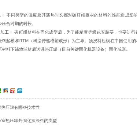
化： 不同类型的温度及其遇热时长都对碳纤维板材的材料的性能造成影
少压合时期的时长。
产加工： 碳纤维材料在固化成型后，为了能精度等级或安装要，也要进
浸料起模和RTM（树脂传递模塑成形）为主导。预浸料起模在中国使用
原材料下铺放辅材后送进热压罐（目前关键固化机器设备）固化成形。
材热压罐有哪些技术性
验室热压罐外固化预浸料的类型